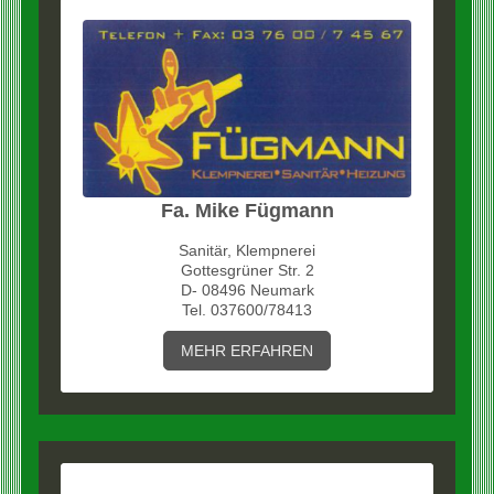
Fa. Mike Fügmann
Sanitär, Klempnerei
Gottesgrüner Str. 2
D- 08496 Neumark
Tel. 037600/78413
MEHR ERFAHREN