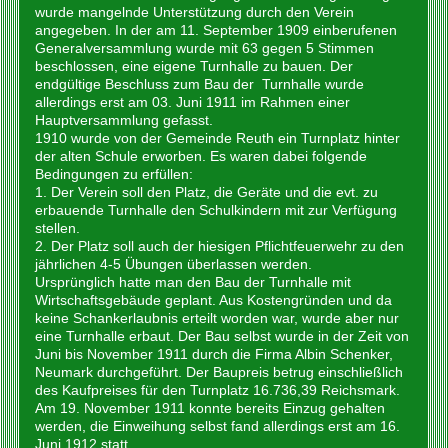
wurde mangelnde Unterstützung durch den Verein
angegeben. In der am 11. September 1909 einberufenen
Generalversammlung wurde mit 63 gegen 5 Stimmen
beschlossen, eine eigene Turnhalle zu bauen. Der
endgültige Beschluss zum Bau der Turnhalle wurde
allerdings erst am 03. Juni 1911 im Rahmen einer
Hauptversammlung gefasst.
1910 wurde von der Gemeinde Reuth ein Turnplatz hinter
der alten Schule erworben. Es waren dabei folgende
Bedingungen zu erfüllen:
1. Der Verein soll den Platz, die Geräte und die evt. zu
erbauende Turnhalle den Schulkindern mit zur Verfügung
stellen.
2. Der Platz soll auch der hiesigen Pflichtfeuerwehr zu den
jährlichen 4-5 Übungen überlassen werden.
Ursprünglich hatte man den Bau der Turnhalle mit
Wirtschaftsgebäude geplant. Aus Kostengründen und da
keine Schankerlaubnis erteilt worden war, wurde aber nur
eine Turnhalle erbaut. Der Bau selbst wurde in der Zeit von
Juni bis November 1911 durch die Firma Albin Schenker,
Neumark durchgeführt. Der Baupreis betrug einschließlich
des Kaufpreises für den Turnplatz 16.736,39 Reichsmark.
Am 19. November 1911 konnte bereits Einzug gehalten
werden, die Einweihung selbst fand allerdings erst am 16.
Juni 1912 statt.