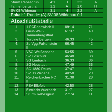
Sturm Rebesgrün
4:1
H
2:2
A
Tannenbergsthal
1:2
A
1:0
H
SV 08 Wildenau
3:1
H
2:2
A
Pokal:
1.Runde: (A) SV 08 Wildenau 0:1
Abschlußtabelle
1.
1.FCRodewisch II
89:14
71
2.
Grün-Weiß
61:37
49
Tannenbergsthal
3.
Turbine Bergen
46:33
45
4.
Sp.Vgg.Falkenstein
66:45
42
II
5.
VSG Weißensand
53:55
39
6.
SV Coschütz
46:48
38
7.
SG Limbach
36:33
36
8.
SG Neustadt
47:49
36
9.
SG 1880 Reuth
37:47
31
10.
SV 08 Wildenau
40:58
29
11.
Reichenbacher FC
31:38
28
II
12.
FSV Ellefeld
42:50
28
13.
Eintracht Auerbach
31:71
27
14.
Sturm Rebesgrün
27:74
11