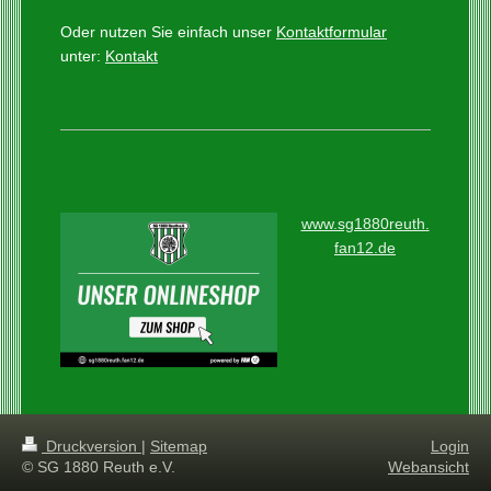
Oder nutzen Sie einfach unser
Kontaktformular
unter:
Kontakt
www.sg1880reuth.
fan12.de
Druckversion
|
Sitemap
Login
© SG 1880 Reuth e.V.
Webansicht