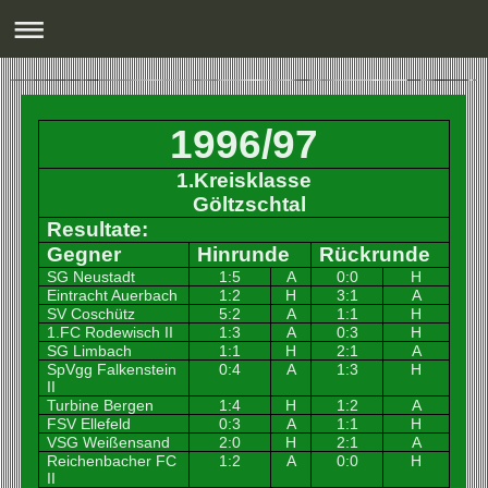
1996/97
1.Kreisklasse
Göltzschtal
Resultate:
Gegner
Hinrunde
Rückrunde
SG Neustadt
1:5
A
0:0
H
Eintracht Auerbach
1:2
H
3:1
A
SV Coschütz
5:2
A
1:1
H
1.FC Rodewisch II
1:3
A
0:3
H
SG Limbach
1:1
H
2:1
A
SpVgg Falkenstein
0:4
A
1:3
H
II
Turbine Bergen
1:4
H
1:2
A
FSV Ellefeld
0:3
A
1:1
H
VSG Weißensand
2:0
H
2:1
A
Reichenbacher FC
1:2
A
0:0
H
II