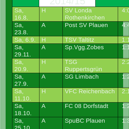
2014/15
Sa,
H
SV Londa
4:
16.8.
Rothenkirchen
Sa,
A
Post SV Plauen
4:
23.8.
Sa, 6.9.
H
TSV Taltitz
1:
Sa,
A
Sp.Vgg.Zobes
1:
29.11.
Sa,
H
TSG
2:
20.9.
Ruppertsgrün
Sa,
A
SG Limbach
1:
27.9.
Sa,
H
VFC Reichenbach
2:
11.10.
Sa,
A
FC 08 Dorfstadt
1:
18.10.
Sa,
A
SpuBC Plauen
1:
25.10.