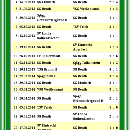
4
14.09.2013
SG Limbach
SG Reuth
2
:
4
5
21.09.2013
SG Reuth
VSG Weißensand
1
:
3
SpVgg
6
29.09.2013
SG Reuth
1
:
1
Heinsdorfergrund II
7
05.10.2013
SG Reuth
TSV Trieb
3
:
1
SV Londa
8
12.10.2013
SG Reuth
1
:
1
Rothenkirchen
SV Eintracht
9
19.10.2013
SG Reuth
1
:
3
Auerbach
10
26.10.2013
FC 08 Dorfstadt
SG Reuth
1
:
6
11
02.11.2013
SG Reuth
SpVgg Falkenstein
1
:
2
13
16.11.2013
TSG Brunn II
SG Reuth
4
:
1
14
22.03.2014
SpVgg Zobes
SG Reuth
3
:
4
15
29.03.2014
SG Reuth
SG Limbach
2
:
1
16
05.04.2014
VSG Weißensand
SG Reuth
3
:
1
SpVgg
17
26.04.2014
SG Reuth
2
:
1
Heinsdorfergrund II
18
03.05.2014
TSV Trieb
SG Reuth
1
:
0
SV Londa
19
10.05.2014
SG Reuth
2
:
4
Rothenkirchen
SV Eintracht
20
17.05.2014
SG Reuth
1
:
0