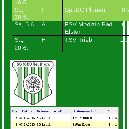
16.5.
Sa,
H
SpuBC Plauen
0:
30.5.
Sa, 6.6.
A
FSV Medizin Bad
0:
Elster
Sa,
H
TSV Trieb
1:1
20.6.
Tag
Datum
Heimmannschaft
Gastmannschaft
T
T
2
23.11.2013
SG Reuth
TSG Brunn II
1
:
3
3
07.09.2013
SG Reuth
SpVgg Zobes
4
:
1