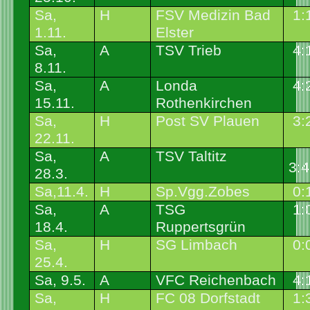
Sa,
H
FSV Medizin Bad
1:
1.11.
Elster
Sa,
A
TSV Trieb
4:
8.11.
Sa,
A
Londa
4:
15.11.
Rothenkirchen
Sa,
H
Post SV Plauen
3:
22.11.
Sa,
A
TSV Taltitz
3:4
28.3.
Sa,11.4.
H
Sp.Vgg.Zobes
0:
Sa,
A
TSG
1:
18.4.
Ruppertsgrün
Sa,
H
SG Limbach
0:
25.4.
Sa, 9.5.
A
VFC Reichenbach
4:
Sa,
H
FC 08 Dorfstadt
1: